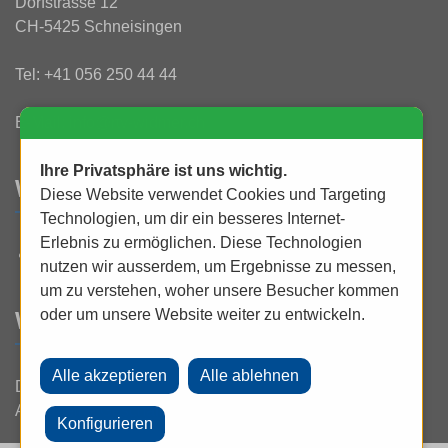
Dorfstrasse 12
CH-5425 Schneisingen
Tel:
+41 056 250 44 44
E-Mail:
info@rtv-widmer.ch
Ihre Privatsphäre ist uns wichtig.
WAS IST NEU?
Diese Website verwendet Cookies und Targeting
Technologien, um dir ein besseres Internet-
Erlebnis zu ermöglichen. Diese Technologien
UHD 4K bei uns erleben und staunen!
nutzen wir ausserdem, um Ergebnisse zu messen,
um zu verstehen, woher unsere Besucher kommen
oder um unsere Website weiter zu entwickeln.
WEITERES
Datenschutz
Allgemeine Geschäftsbedingungen